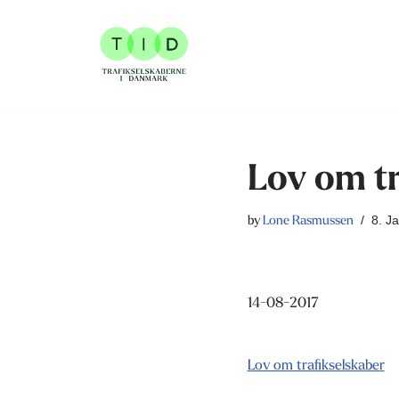
Skip
to
content
Lov om tr
8. J
by
Lone Rasmussen
14-08-2017
Lov om trafikselskaber