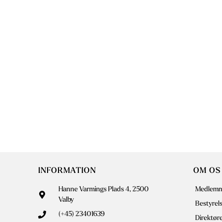
INFORMATION
OM OS
Hanne Varmings Plads 4, 2500
Medlemm
Valby
Bestyrel
(+45) 23401639
Direktør