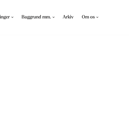
inger
Baggrund mm.
Arkiv
Om os